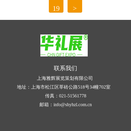
环保购物袋之所以能够实现绿色环保，首要原
19
>
一、可降解塑料
因在于其选用的材料具...
（一）生物基可降解塑料
聚乳酸（PLA）：聚乳酸是一种以玉米、木薯
等可再生植物资源为原料，经发酵、聚合等工艺制
成的生物基可降解塑料。它具有良好的生物相容
联系我们
性，在土壤、海水等自然环境中，可被微生物分解
上海雅辉展览策划有限公司
为...
地址：上海市松江区莘砖公路518号34幢702室
传真：021-51561778
邮箱：info@shyhzl.com.cn