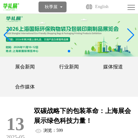
首
English
秋季展
页
关
于
展
展
商
观
会
中
众
活
展会新闻
行业新闻
媒体报道
心
中
动
媒
合作媒体
心
中
体
联
心
中
系
双碳战略下的包装革命：上海展会
13
心
展示绿色科技力量！
我
浏览：599
们
2025-05