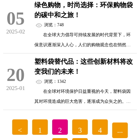
鱼虫图案，每一针都倾注着匠人的心血，展现出东
绿色购物，时尚选择：环保购物袋
来了沉重的负担。如今，环保购物袋的出现犹如一
05
方文化的典雅韵味，拿在手中，宛如携带了一幅流
的碳中和之旅！
场席卷而来的绿色革命，以其独特的优势，彻底颠
动的画卷。还有充满现代艺术感的抽象设计购物
浏览：748
覆了传统购物袋的使用模式，引领着可持续发展的
2025-02
袋，大胆运用色彩的碰撞和不规则的几何图形，
在全球大力倡导可持续发展的时代背景下，环
新潮流，为地球的生态保护注入了新的活力。
充...
保意识逐渐深入人心，人们的购物观念也在悄然发
生改变。曾经，一次性塑料袋凭借其便捷性成为购
材料创新：告别白色污染的第一步
塑料袋替代品：这些创新材料将改
物的“标配”，但随着人们对其环境污染问题的认识
20
变我们的未来！
不断加深，一次性塑料袋的使用受到了严格限制。
传统的一次性塑料袋主要由聚乙烯等不可降解
浏览：1342
在此趋势下，环保购物袋应运而生，它不仅是应对
2025-01
的塑料制成，这些材料在自然环境中难以分解，需
在全球对环境保护日益重视的今天，塑料袋因
环境污染的有效举措，更是一场引领绿色购物潮流
要数百年甚至更长时间...
其对环境造成的巨大危害，逐渐成为众矢之的。寻
的时尚革命，开启了一段意义非凡的碳中和之旅。
找有效的塑料袋替代品迫在眉睫，而一系列创新材
料应运而生，它们正以独特的优势和潜力，悄然改
环保购物袋的绿色材料选择
<
1
2
3
4
...
变着我们的未来。