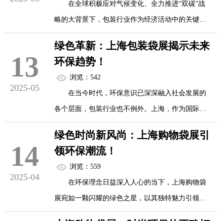
在全球积极应对气候变化、全力推进“双碳”战
略的大背景下，包装行业作为经济活动中的关键一
环，正经历着一场意义深远的绿色变革。上海，作
绿色革新：上海包装袋展揭示未来
为国际化大都市和经济创新的前沿阵地，通过举办
13
环保趋势！
各类展会，汇聚了行业内的创新成果与前沿理念，
浏览：542
成为展示包装行业绿色科技力量的绝佳舞台，生动
2025-05
在当今时代，环保意识已深深融入社会发展的
地呈现出包装领域在双碳战略引领下的革命性变
各个层面，包装行业也不例外。上海，作为国际经
化。
济与时尚的前沿阵地，举办的包装袋展成为了行业
绿色时尚新风尚：上海购物袋展引
趋势的重要风向标。在这里，一场绿色革新正在上
14
步入上海举办的各类包装展会现场，首先映入
领环保潮流！
演，诸多创新成果与理念汇聚一堂，为我们清晰地
眼帘的便是琳琅满目的环保材料。这些材料是包装
浏览：559
揭示了未来环保趋势的发展方向。
2025-04
行业迈向低碳未来的基石，正逐步取代传统的高能
在环保理念日益深入人心的当下，上海购物袋
耗、难降解材料。
展宛如一颗闪耀的绿色之星，以其独特魅力引领着
步入上海包装袋展的现场，首先映入眼帘的便
&nbs...
环保潮流，开创绿色时尚新风尚。作为一场聚焦购
是琳琅满目的环保材料。这些材料犹如绿色先锋，