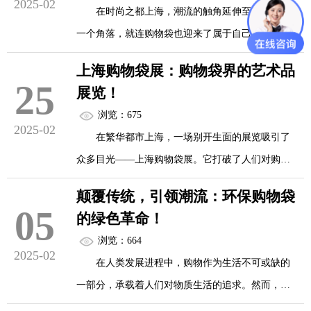
2025-02
设计上大显身手，将时尚艺术与实用功能深度融
在时尚之都上海，潮流的触角延伸至生活的每
尚与环保于一体的购物新体验。
合。一些购物袋以地域文化为灵感，...
一个角落，就连购物袋也迎来了属于自己的高光时
刻。上海购物袋展作为行业盛会，正以独特的魅力
上海购物袋展不仅是展示购物袋的舞台，更是
上海购物袋展：购物袋界的艺术品
引领着购物袋领域的潮流趋势，成为魔都一道亮丽
25
购物袋行业的交流盛会。展会期间，举办了多场行
展览！
的时尚风景线。
业论坛和研讨会，邀请国内外知名的设计师、环保
浏览：675
2025-02
专家、企业代表等齐聚一堂，围绕购物袋的设计创
在繁华都市上海，一场别开生面的展览吸引了
踏入上海购物袋展的现场，仿佛置身于一个充
新、环保技术应用、市场发展趋势等...
众多目光——上海购物袋展。它打破了人们对购物
满创意与惊喜的购物袋宇宙。这里汇聚了来自各地
袋只是普通容器的刻板印象，将购物袋升华为一件
的参展商，他们带来的购物袋风格各异，让人目不
颠覆传统，引领潮流：环保购物袋
件艺术品，打造出一场购物袋界的艺术盛宴。
05
暇接。简约现代风的购物袋，以流畅的线条和纯净
的绿色革命！
的色彩，诠释着简洁即时尚的理念，完美适配都市
浏览：664
步入展览现场，琳琅满目的购物袋让人仿佛置
2025-02
白领们快节奏的生活方式；而复古文艺风的购物
在人类发展进程中，购物作为生活不可或缺的
身于一个奇妙的创意世界。这里有以精致刺绣装饰
袋，则巧妙融入复古图案和怀...
一部分，承载着人们对物质生活的追求。然而，长
的中式风格购物袋，细腻的针脚勾勒出传统的花鸟
期以来，一次性塑料袋的广泛使用却给地球环境带