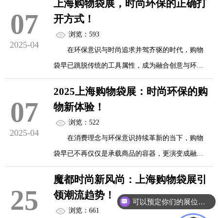
上海购物袋展，时尚环保的正确打
物袋领域的盛会，它不仅是各类购物袋产品的展示
07
正逐步取代传统包装材质，成为行业新宠。
开方式！
舞台，更是推动环保理念传播、促进绿色消费的重
浏览：593
要力量。
2025-04
生物基塑料在展会上备受瞩目。它以可再生的
在环保意识与时尚追求并驾齐驱的时代，购物
生物质资源，如玉米淀粉、甘...
袋早已跳脱传统的工具属性，成为融合创意与环保
踏入上海购物袋展的现场，仿佛置身于一个购
理念的时尚载体。上海购物袋展作为这一领域的前
物袋的奇幻世界，这里的每一款购物袋都蕴含着对
2025上海购物袋展：时尚环保的购
沿盛会，以丰富的展品、沉浸式体验和多元的交流
07
环保与时尚的深刻理解。展会中，环保材料的广泛
物新体验！
平台，为我们示范了时尚环保的正确打开方式，引
应用令人眼前一亮。众多参展商带来了以可降解材
浏览：522
领购物袋行业迈向新的发展阶段。
2025-04
料制作的购物袋，成为全场焦点。
在消费理念与环保意识持续革新的当下，购物
袋早已不再仅仅是承载商品的容器，更演变成融合
设计创新：赋予购物袋艺术生命力
其中，一...
时尚与环保元素的独特文化符号。
魔都时尚新风尚：上海购物袋展引
25
踏入上海购物袋展现场，就像闯进了一个充满
领潮流趋势！
2025年上海购物袋展盛大开幕，这场展会宛如
可以预定你们的展位吗？
奇思妙想的创意星球。众多品牌和设计师在购物袋
浏览：661
一扇通往未来购物生活的大门，为参观者带来集时